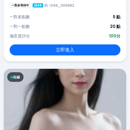
ID: i349_300992
一對多等待中
i349
一對多點數
5 點
一對一點數
20 點
滿意度評分
100分
立即進入
在線