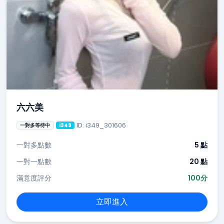
六六美
ID: i349_301606
一對多等待中
i349
一對多點數
5 點
一對一點數
20 點
滿意度評分
100分
立即進入