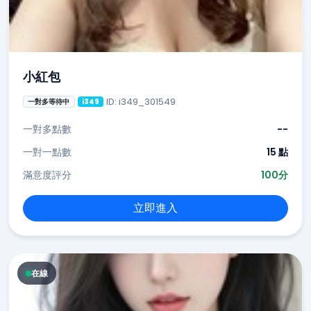
小紅包
ID: i349_301549
一對多等待中
i349
一對多點數
--
一對一點數
15 點
滿意度評分
100分
立即進入
在線