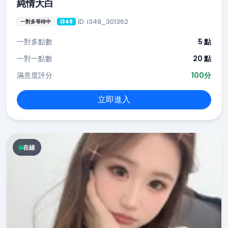
純情大白
ID: i349_301362
一對多等待中
i349
一對多點數
5 點
一對一點數
20 點
滿意度評分
100分
立即進入
在線