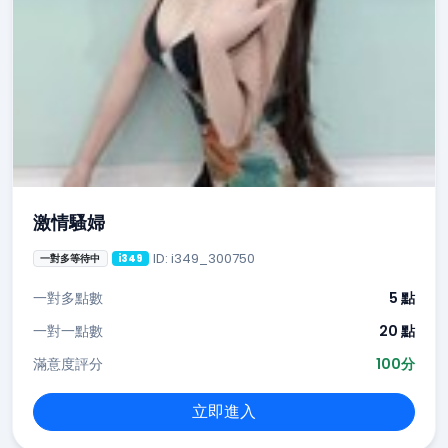
激情騷婦
ID: i349_300750
一對多等待中
i349
一對多點數
5 點
一對一點數
20 點
滿意度評分
100分
立即進入