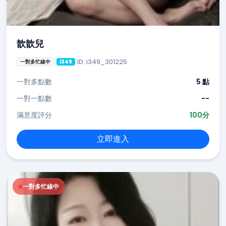
歆歆兒
ID: i349_301225
一對多忙線中
i349
一對多點數
5 點
一對一點數
--
滿意度評分
100分
立即進入
一對多忙線中