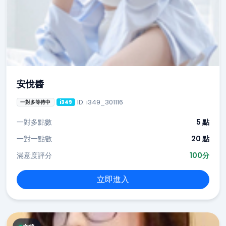
安悅醬
ID: i349_301116
一對多等待中
i349
一對多點數
5 點
一對一點數
20 點
滿意度評分
100分
立即進入