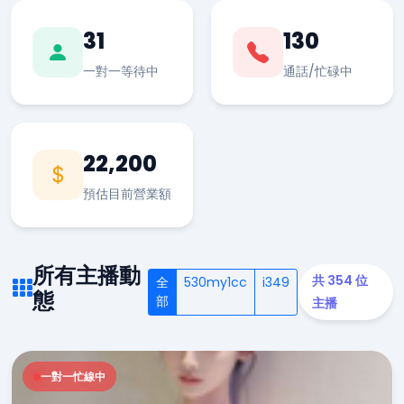
31
130
一對一等待中
通話/忙碌中
22,200
預估目前營業額
所有主播動
共 354 位
全
530my1cc
i349
態
部
主播
一對一忙線中