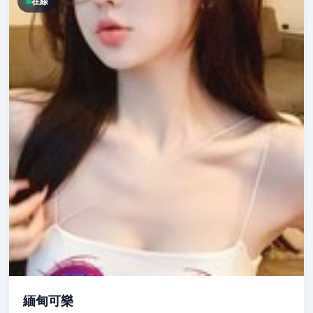
在線
緬甸可樂