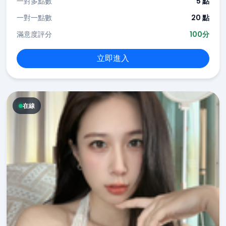
一對多點數
5 點
一對一點數
20 點
滿意度評分
100分
立即進入
在線