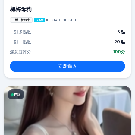
梅梅母狗
ID: i349_301588
一對一忙線中
i349
一對多點數
5 點
一對一點數
20 點
滿意度評分
100分
立即進入
在線