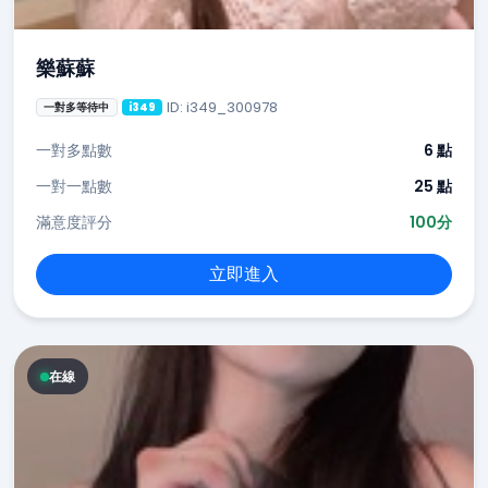
樂蘇蘇
ID: i349_300978
一對多等待中
i349
一對多點數
6 點
一對一點數
25 點
滿意度評分
100分
立即進入
在線