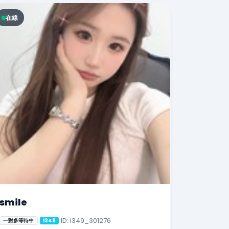
在線
smile
ID: i349_301276
一對多等待中
i349