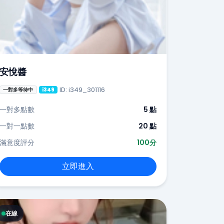
安悅醬
ID: i349_301116
一對多等待中
i349
一對多點數
5 點
一對一點數
20 點
滿意度評分
100分
立即進入
在線