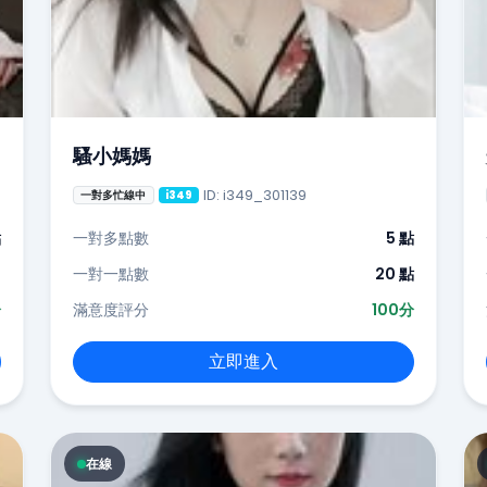
騷小媽媽
ID: i349_301139
一對多忙線中
i349
點
一對多點數
5 點
-
一對一點數
20 點
分
滿意度評分
100分
立即進入
在線