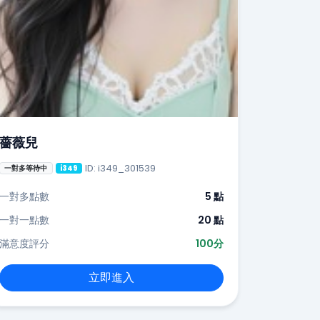
薔薇兒
ID: i349_301539
一對多等待中
i349
一對多點數
5 點
一對一點數
20 點
滿意度評分
100分
立即進入