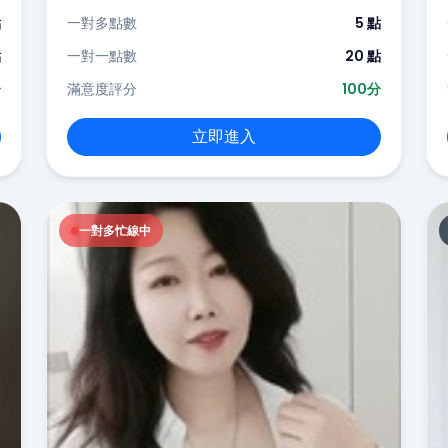
點
一對多點數
5 點
點
一對一點數
20 點
分
滿意度評分
100分
立即進入
一對多忙線中