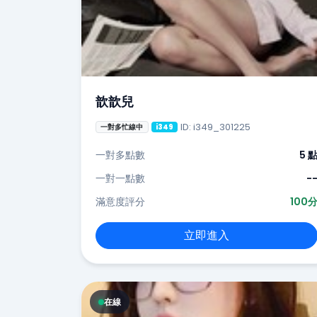
歆歆兒
ID: i349_301225
一對多忙線中
i349
一對多點數
5 
一對一點數
-
滿意度評分
100
立即進入
在線