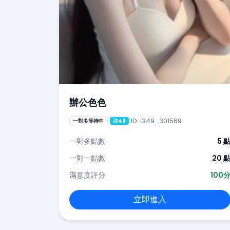
辦公色色
ID: i349_301569
一對多等待中
i349
一對多點數
5 
一對一點數
20 
滿意度評分
100
立即進入