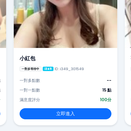
小紅包
ID: i349_301549
一對多等待中
i349
點
一對多點數
--
點
一對一點數
15 點
分
滿意度評分
100分
立即進入