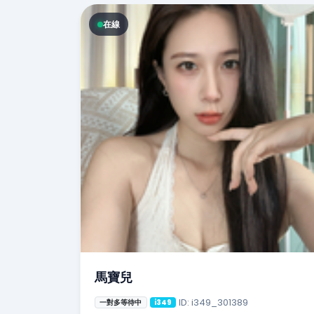
在線
馬寶兒
ID: i349_301389
一對多等待中
i349