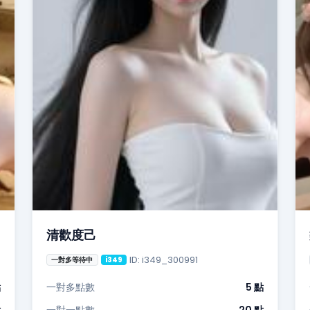
清歡度己
ID: i349_300991
一對多等待中
i349
點
一對多點數
5 點