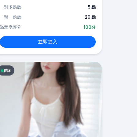
一對多點數
5 點
一對一點數
20 點
滿意度評分
100分
立即進入
在線