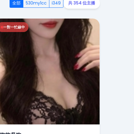
全部
530my1cc
i349
共 354 位主播
一對一忙線中