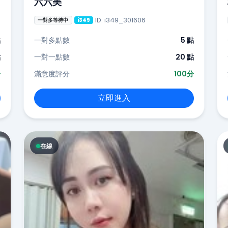
六六美
ID: i349_301606
一對多等待中
i349
點
一對多點數
5 點
點
一對一點數
20 點
分
滿意度評分
100分
立即進入
在線