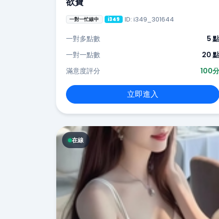
欲寶
ID: i349_301644
一對一忙線中
i349
一對多點數
5 
一對一點數
20 
滿意度評分
100
立即進入
在線