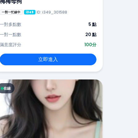
梅梅母狗
ID: i349_301588
一對一忙線中
i349
一對多點數
5 點
一對一點數
20 點
滿意度評分
100分
立即進入
在線