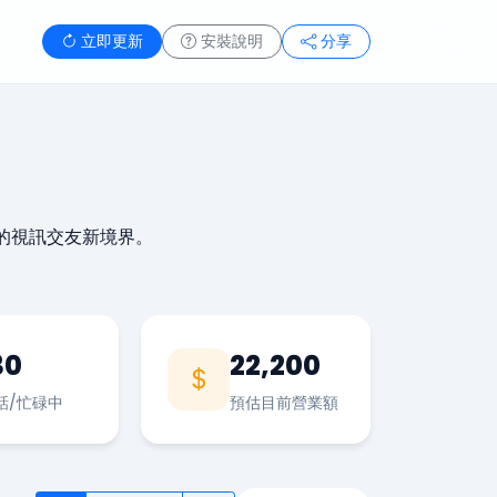
立即更新
安裝說明
分享
的視訊交友新境界。
30
22,200
話/忙碌中
預估目前營業額