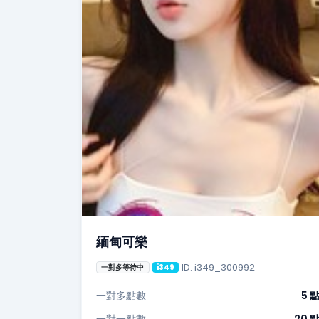
緬甸可樂
ID: i349_300992
一對多等待中
i349
一對多點數
5 