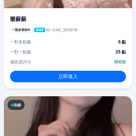
樂蘇蘇
ID: i349_300978
一對多等待中
i349
一對多點數
6 點
一對一點數
25 點
滿意度評分
100分
立即進入
在線