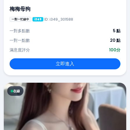
梅梅母狗
ID: i349_301588
一對一忙線中
i349
一對多點數
5 點
一對一點數
20 點
滿意度評分
100分
立即進入
在線