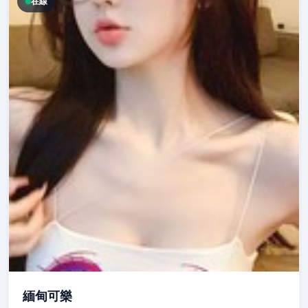
在線
緬甸可樂