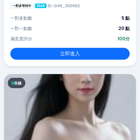
ID: i349_300992
一對多等待中
i349
一對多點數
5 點
一對一點數
20 點
滿意度評分
100分
立即進入
在線