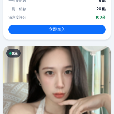
一對多點數
5 點
一對一點數
20 點
滿意度評分
100分
立即進入
在線