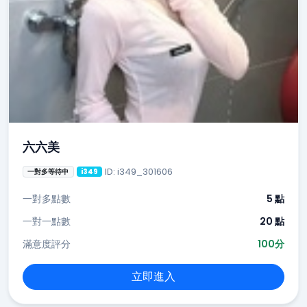
六六美
ID: i349_301606
一對多等待中
i349
一對多點數
5 點
一對一點數
20 點
滿意度評分
100分
立即進入