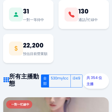
31
130
一對一等待中
通話/忙碌中
22,200
預估目前營業額
所有主播動
共 354 位
全
530my1cc
i349
態
部
主播
一對一忙線中