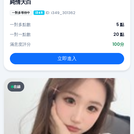
純情大白
ID: i349_301362
一對多等待中
i349
一對多點數
5 點
一對一點數
20 點
滿意度評分
100分
立即進入
在線