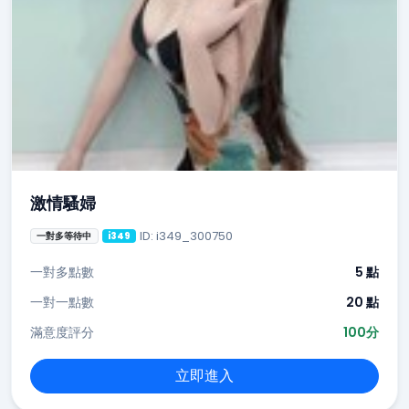
激情騷婦
ID: i349_300750
一對多等待中
i349
一對多點數
5 點
一對一點數
20 點
滿意度評分
100分
立即進入