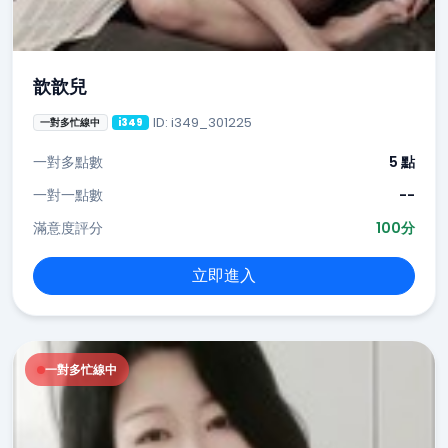
歆歆兒
ID: i349_301225
一對多忙線中
i349
一對多點數
5 點
一對一點數
--
滿意度評分
100分
立即進入
一對多忙線中