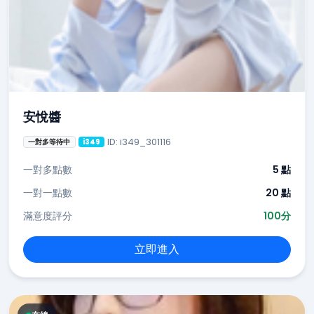
安悅醬
ID: i349_301116
一對多等待中
i349
一對多點數
5 點
一對一點數
20 點
滿意度評分
100分
立即進入