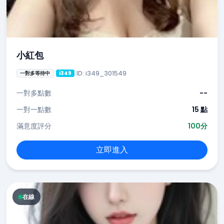
小紅包
ID: i349_301549
一對多等待中
i349
一對多點數
--
一對一點數
15 點
滿意度評分
100分
立即進入
在線