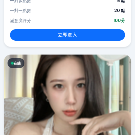
一對多點數
5 點
一對一點數
20 點
滿意度評分
100分
立即進入
在線