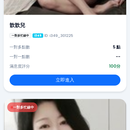
歆歆兒
ID: i349_301225
一對多忙線中
i349
一對多點數
5 點
一對一點數
--
滿意度評分
100分
立即進入
一對多忙線中