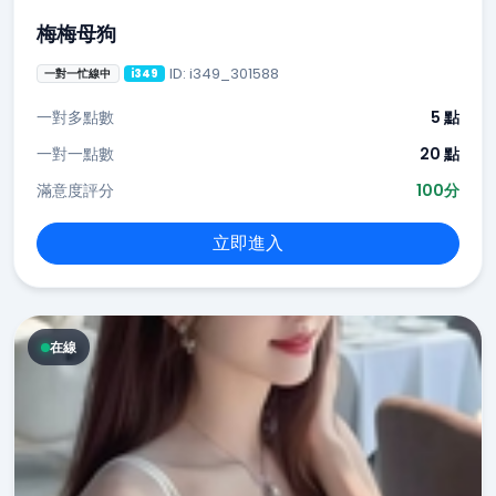
梅梅母狗
ID: i349_301588
一對一忙線中
i349
一對多點數
5 點
一對一點數
20 點
滿意度評分
100分
立即進入
在線