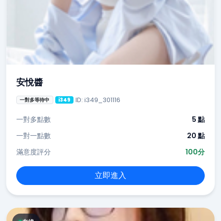
安悅醬
ID: i349_301116
一對多等待中
i349
一對多點數
5 點
一對一點數
20 點
滿意度評分
100分
立即進入