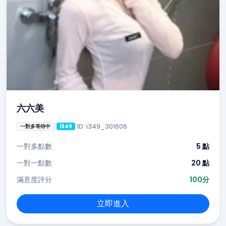
六六美
ID: i349_301606
一對多等待中
i349
一對多點數
5 點
一對一點數
20 點
滿意度評分
100分
立即進入