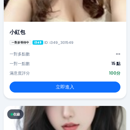
小紅包
ID: i349_301549
一對多等待中
i349
一對多點數
--
一對一點數
15 點
滿意度評分
100分
立即進入
在線