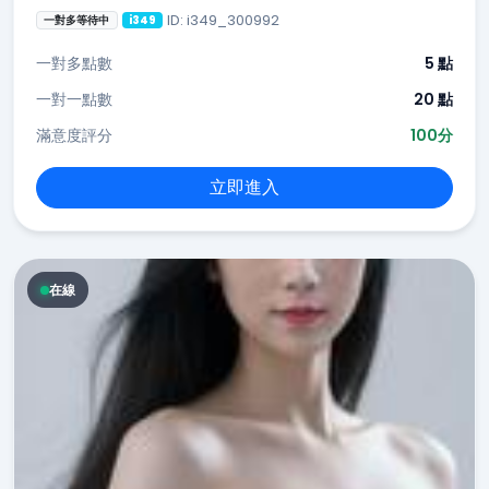
ID: i349_300992
一對多等待中
i349
一對多點數
5 點
一對一點數
20 點
滿意度評分
100分
立即進入
在線