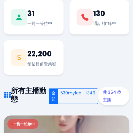
31
130
一對一等待中
通話/忙碌中
22,200
預估目前營業額
所有主播動
共 354 位
全
530my1cc
i349
態
部
主播
一對一忙線中