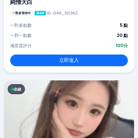
純情大白
ID: i349_301362
一對多等待中
i349
一對多點數
5 點
一對一點數
20 點
滿意度評分
100分
立即進入
在線