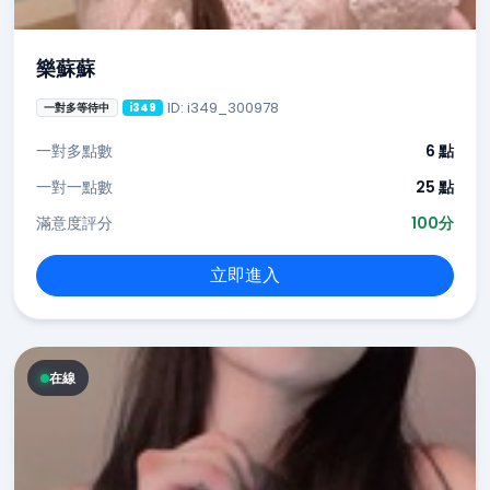
樂蘇蘇
ID: i349_300978
一對多等待中
i349
一對多點數
6 點
一對一點數
25 點
滿意度評分
100分
立即進入
在線