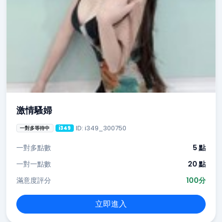
激情騷婦
ID: i349_300750
一對多等待中
i349
一對多點數
5 點
一對一點數
20 點
滿意度評分
100分
立即進入