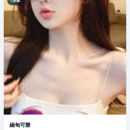
在線
緬甸可樂