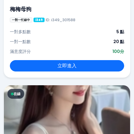
梅梅母狗
ID: i349_301588
一對一忙線中
i349
一對多點數
5 點
一對一點數
20 點
滿意度評分
100分
立即進入
在線