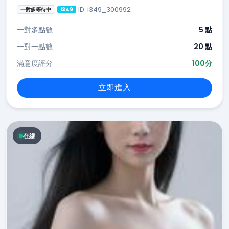
ID: i349_300992
一對多等待中
i349
一對多點數
5 點
一對一點數
20 點
滿意度評分
100分
立即進入
在線