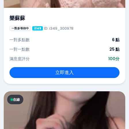
樂蘇蘇
ID: i349_300978
一對多等待中
i349
一對多點數
6 點
一對一點數
25 點
滿意度評分
100分
立即進入
在線