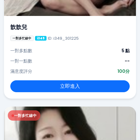
歆歆兒
ID: i349_301225
一對多忙線中
i349
一對多點數
5 點
一對一點數
--
滿意度評分
100分
立即進入
一對多忙線中