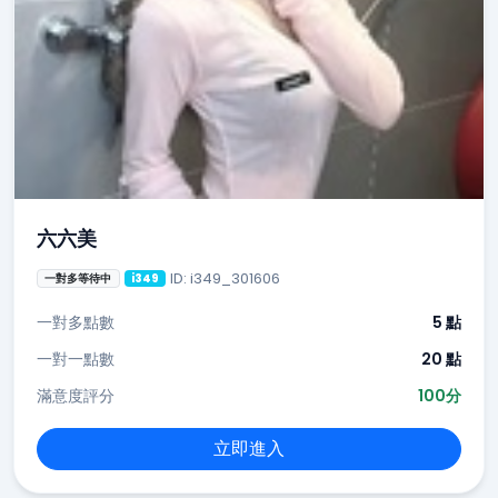
六六美
ID: i349_301606
一對多等待中
i349
一對多點數
5 點
一對一點數
20 點
滿意度評分
100分
立即進入