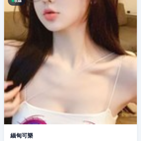
在線
緬甸可樂