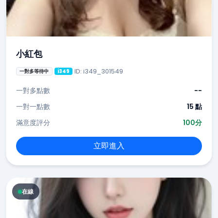
小紅包
ID: i349_301549
一對多等待中
i349
一對多點數
--
一對一點數
15 點
滿意度評分
100分
立即進入
在線