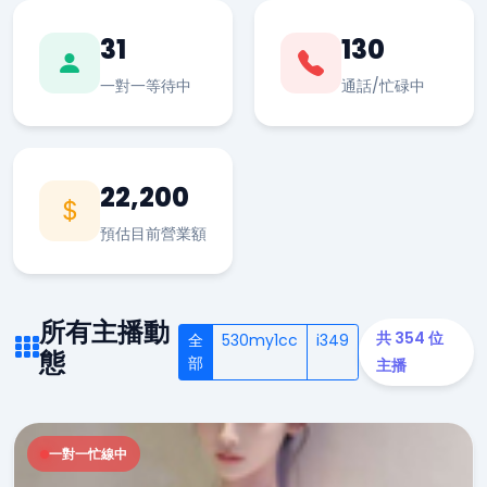
31
130
一對一等待中
通話/忙碌中
22,200
預估目前營業額
所有主播動
共 354 位
全
530my1cc
i349
態
部
主播
一對一忙線中