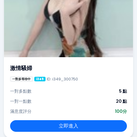
激情騷婦
ID: i349_300750
一對多等待中
i349
一對多點數
5 點
一對一點數
20 點
滿意度評分
100分
立即進入