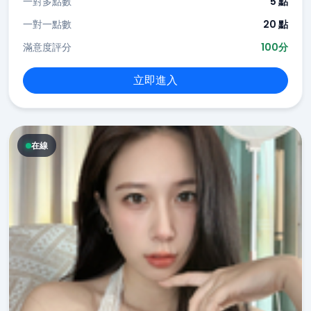
一對多點數
5 點
一對一點數
20 點
滿意度評分
100分
立即進入
在線