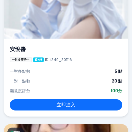
安悅醬
ID: i349_301116
一對多等待中
i349
一對多點數
5 點
一對一點數
20 點
滿意度評分
100分
立即進入