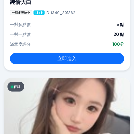
純情大白
ID: i349_301362
一對多等待中
i349
一對多點數
5 點
一對一點數
20 點
滿意度評分
100分
立即進入
在線