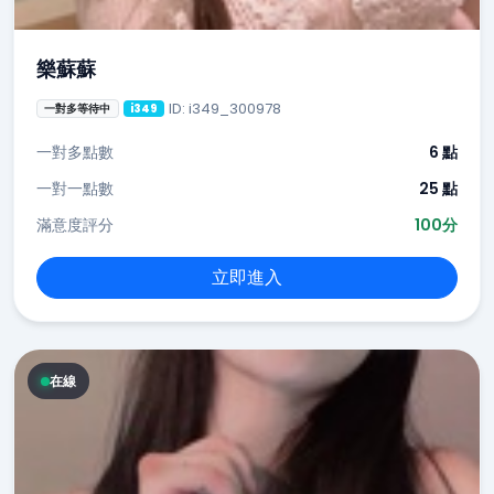
樂蘇蘇
ID: i349_300978
一對多等待中
i349
一對多點數
6 點
一對一點數
25 點
滿意度評分
100分
立即進入
在線