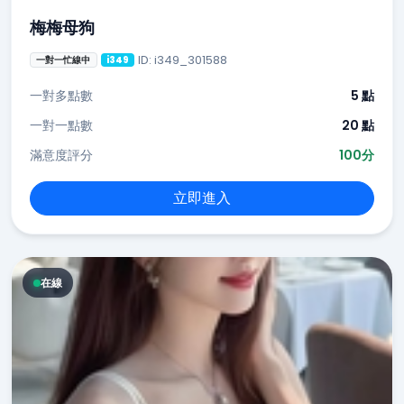
梅梅母狗
ID: i349_301588
一對一忙線中
i349
一對多點數
5 點
一對一點數
20 點
滿意度評分
100分
立即進入
在線