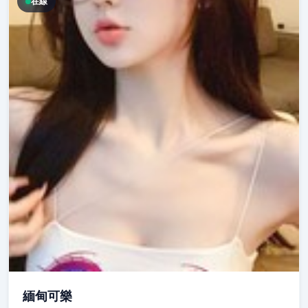
在線
緬甸可樂