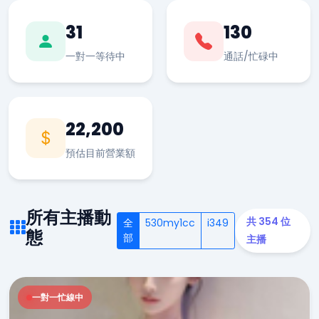
31
130
一對一等待中
通話/忙碌中
22,200
預估目前營業額
所有主播動
共 354 位
全
530my1cc
i349
態
部
主播
一對一忙線中