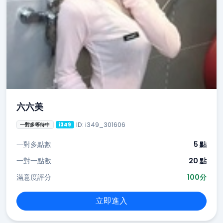
六六美
ID: i349_301606
一對多等待中
i349
一對多點數
5 點
一對一點數
20 點
滿意度評分
100分
立即進入