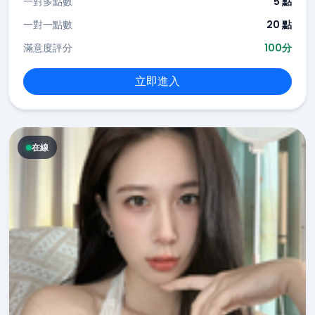
一對多點數
5 點
一對一點數
20 點
滿意度評分
100分
立即進入
在線