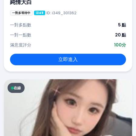
純情大白
ID: i349_301362
一對多等待中
i349
一對多點數
5 點
一對一點數
20 點
滿意度評分
100分
立即進入
在線