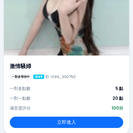
激情騷婦
ID: i349_300750
一對多等待中
i349
一對多點數
5 點
一對一點數
20 點
滿意度評分
100分
立即進入