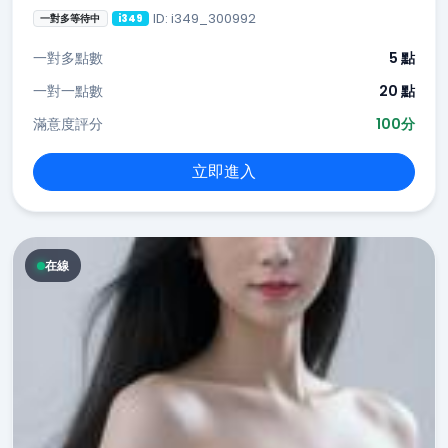
ID: i349_300992
一對多等待中
i349
一對多點數
5 點
一對一點數
20 點
滿意度評分
100分
立即進入
在線