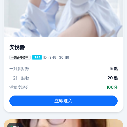
安悅醬
ID: i349_301116
一對多等待中
i349
一對多點數
5 點
一對一點數
20 點
滿意度評分
100分
立即進入