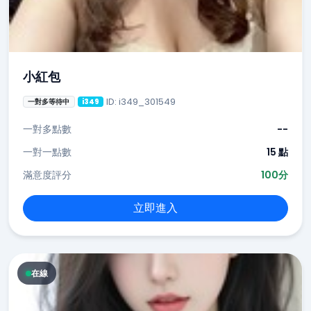
小紅包
ID: i349_301549
一對多等待中
i349
一對多點數
--
一對一點數
15 點
滿意度評分
100分
立即進入
在線