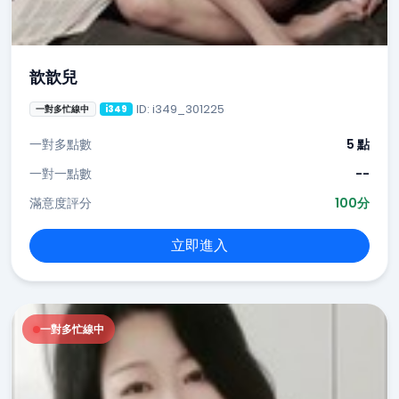
歆歆兒
ID: i349_301225
一對多忙線中
i349
一對多點數
5 點
一對一點數
--
滿意度評分
100分
立即進入
一對多忙線中