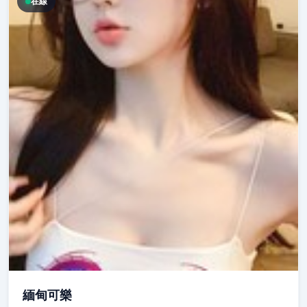
在線
緬甸可樂