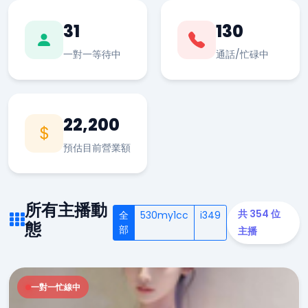
31
130
一對一等待中
通話/忙碌中
22,200
預估目前營業額
所有主播動
共 354 位
全
530my1cc
i349
態
部
主播
一對一忙線中