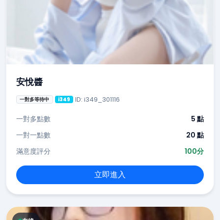
安悅醬
ID: i349_301116
一對多等待中
i349
一對多點數
5 點
一對一點數
20 點
滿意度評分
100分
立即進入