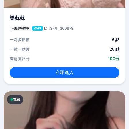
樂蘇蘇
ID: i349_300978
一對多等待中
i349
一對多點數
6 點
一對一點數
25 點
滿意度評分
100分
立即進入
在線