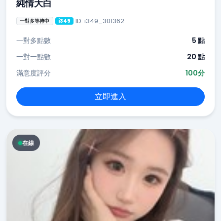
純情大白
ID: i349_301362
一對多等待中
i349
一對多點數
5 點
一對一點數
20 點
滿意度評分
100分
立即進入
在線