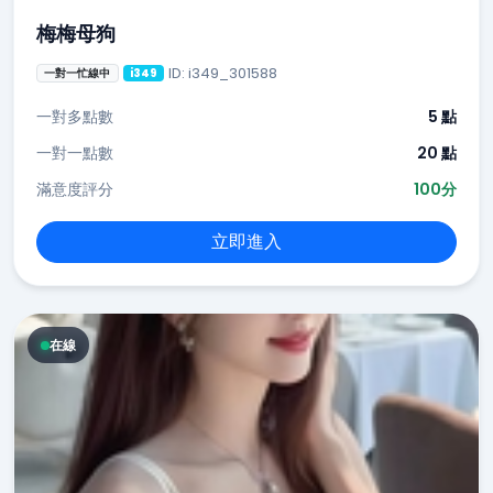
梅梅母狗
ID: i349_301588
一對一忙線中
i349
一對多點數
5 點
一對一點數
20 點
滿意度評分
100分
立即進入
在線