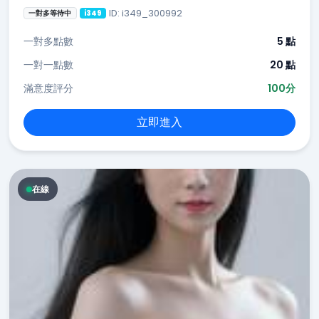
ID: i349_300992
一對多等待中
i349
一對多點數
5 點
一對一點數
20 點
滿意度評分
100分
立即進入
在線