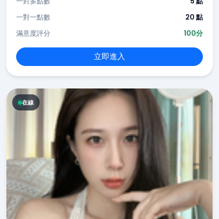
一對多點數
5 點
一對一點數
20 點
滿意度評分
100分
立即進入
在線