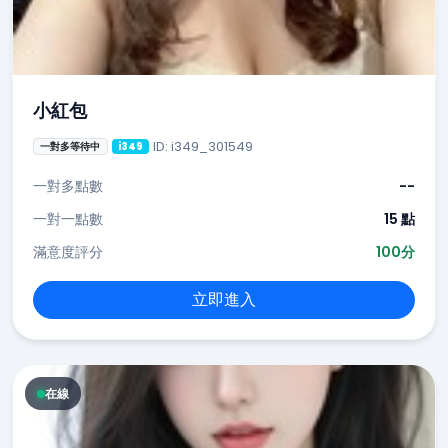
小紅包
ID: i349_301549
一對多等待中
i349
一對多點數
--
一對一點數
15 點
滿意度評分
100分
立即進入
在線