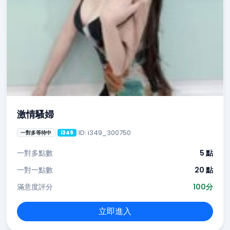
激情騷婦
ID: i349_300750
一對多等待中
i349
一對多點數
5 點
一對一點數
20 點
滿意度評分
100分
立即進入