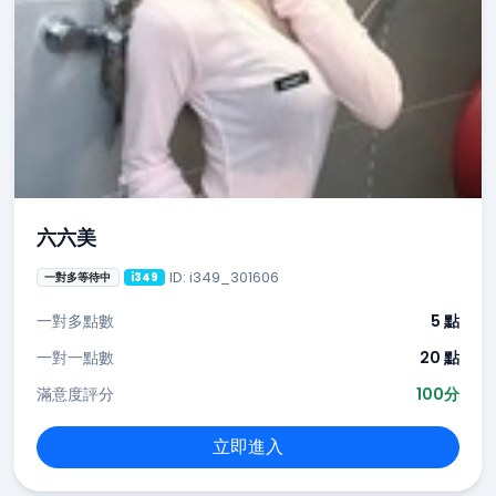
六六美
ID: i349_301606
一對多等待中
i349
一對多點數
5 點
一對一點數
20 點
滿意度評分
100分
立即進入