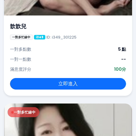
歆歆兒
ID: i349_301225
一對多忙線中
i349
一對多點數
5 點
一對一點數
--
滿意度評分
100分
立即進入
一對多忙線中