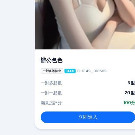
辦公色色
ID: i349_301569
一對多等待中
i349
一對多點數
5 
一對一點數
20 
滿意度評分
100
立即進入