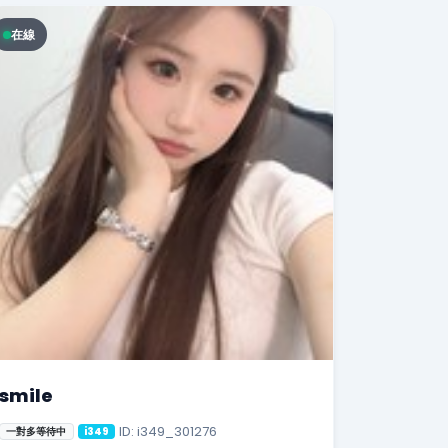
在線
smile
ID: i349_301276
一對多等待中
i349