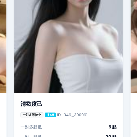
清歡度己
ID: i349_300991
一對多等待中
i349
點
一對多點數
5 點