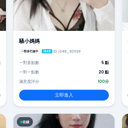
騷小媽媽
ID: i349_301139
一對多忙線中
i349
點
一對多點數
5 點
-
一對一點數
20 點
分
滿意度評分
100分
立即進入
在線