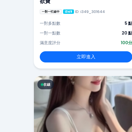
欲寶
ID: i349_301644
一對一忙線中
i349
一對多點數
5 
一對一點數
20 
滿意度評分
100
立即進入
在線