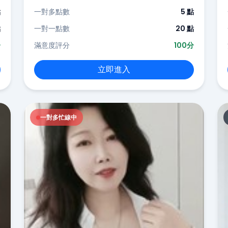
點
一對多點數
5 點
點
一對一點數
20 點
分
滿意度評分
100分
立即進入
一對多忙線中