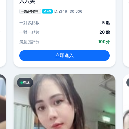
六六美
ID: i349_301606
一對多等待中
i349
點
一對多點數
5 點
點
一對一點數
20 點
分
滿意度評分
100分
立即進入
在線