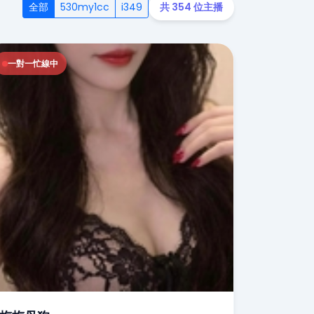
全部
530my1cc
i349
共 354 位主播
一對一忙線中