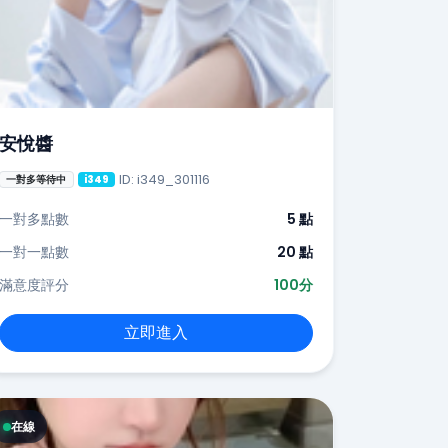
安悅醬
ID: i349_301116
一對多等待中
i349
一對多點數
5 點
一對一點數
20 點
滿意度評分
100分
立即進入
在線