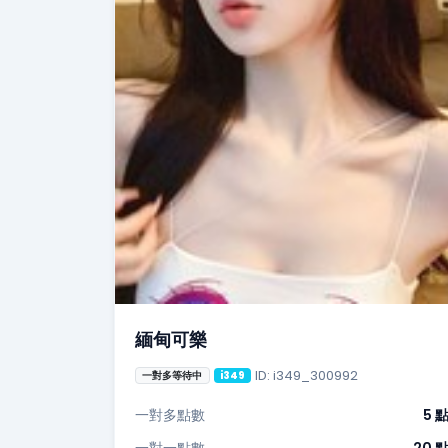
緬甸可樂
ID: i349_300992
一對多等待中
i349
一對多點數
5 