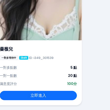
薔薇兒
ID: i349_301539
一對多等待中
i349
一對多點數
5 點
一對一點數
20 點
滿意度評分
100分
立即進入