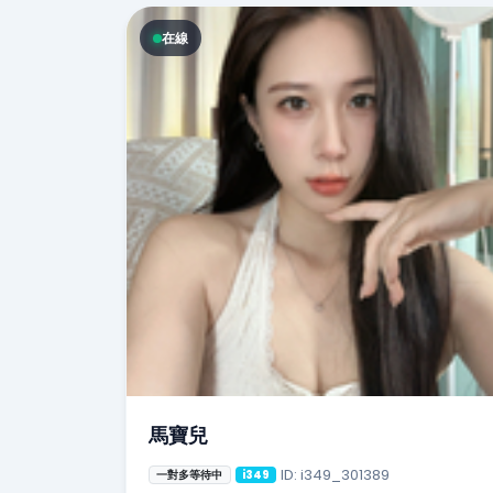
在線
馬寶兒
ID: i349_301389
一對多等待中
i349