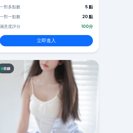
一對多點數
5 點
一對一點數
20 點
滿意度評分
100分
立即進入
在線