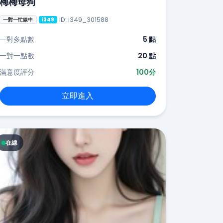
梅梅母狗
ID: i349_301588
一對一忙線中
i349
一對多點數
5 點
一對一點數
20 點
滿意度評分
100分
立即進入
在線