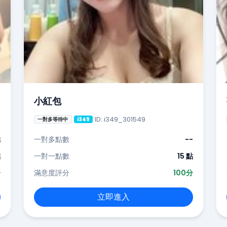
小紅包
ID: i349_301549
一對多等待中
i349
點
一對多點數
--
點
一對一點數
15 點
分
滿意度評分
100分
立即進入