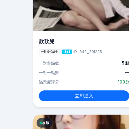
歆歆兒
ID: i349_301225
一對多忙線中
i349
一對多點數
5 
一對一點數
-
滿意度評分
100
立即進入
在線