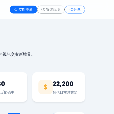
立即更新
安裝說明
分享
的視訊交友新境界。
30
22,200
話/忙碌中
預估目前營業額