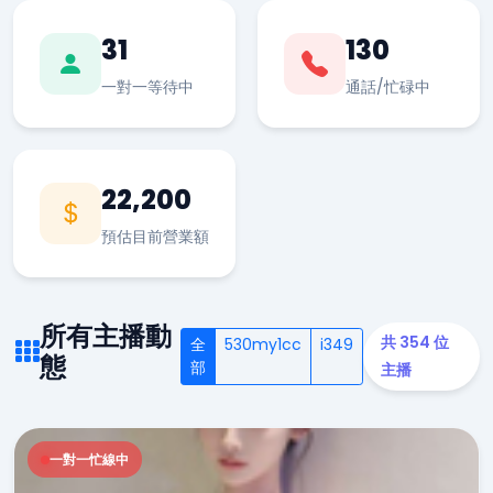
31
130
一對一等待中
通話/忙碌中
22,200
預估目前營業額
所有主播動
共 354 位
全
530my1cc
i349
態
部
主播
一對一忙線中