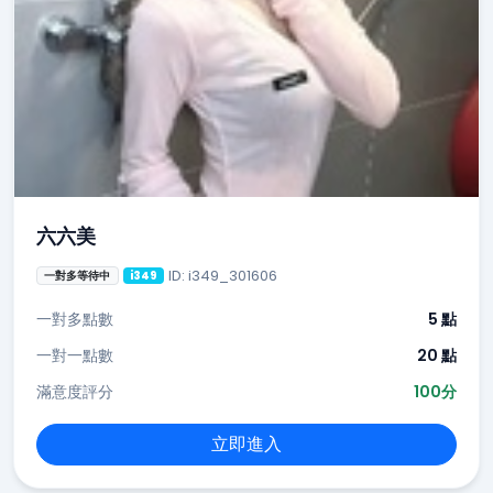
六六美
ID: i349_301606
一對多等待中
i349
一對多點數
5 點
一對一點數
20 點
滿意度評分
100分
立即進入