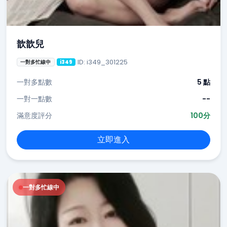
歆歆兒
ID: i349_301225
一對多忙線中
i349
一對多點數
5 點
一對一點數
--
滿意度評分
100分
立即進入
一對多忙線中