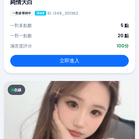
純情大白
ID: i349_301362
一對多等待中
i349
一對多點數
5 點
一對一點數
20 點
滿意度評分
100分
立即進入
在線