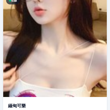
在線
緬甸可樂