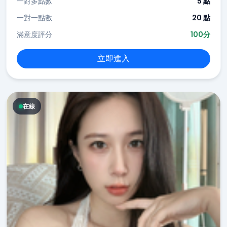
一對多點數
5 點
一對一點數
20 點
滿意度評分
100分
立即進入
在線