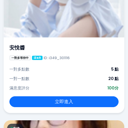
安悅醬
ID: i349_301116
一對多等待中
i349
一對多點數
5 點
一對一點數
20 點
滿意度評分
100分
立即進入