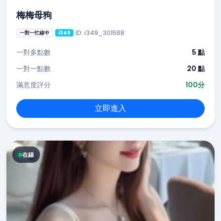
梅梅母狗
ID: i349_301588
一對一忙線中
i349
一對多點數
5 點
一對一點數
20 點
滿意度評分
100分
立即進入
在線