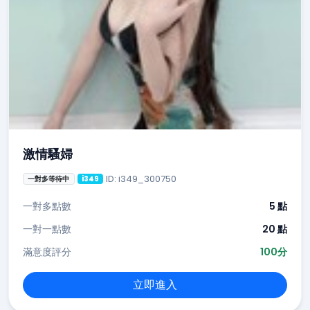
激情騷婦
ID: i349_300750
一對多等待中
i349
一對多點數
5 點
一對一點數
20 點
滿意度評分
100分
立即進入