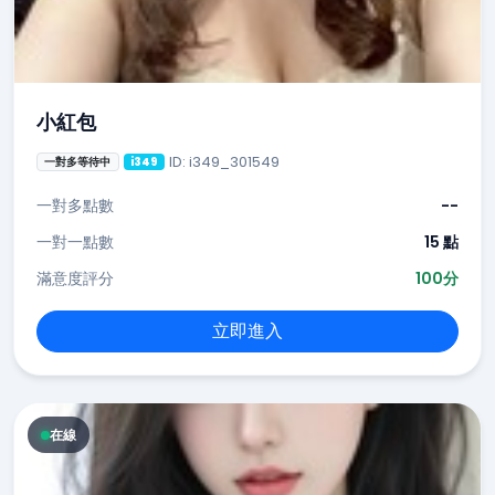
小紅包
ID: i349_301549
一對多等待中
i349
一對多點數
--
一對一點數
15 點
滿意度評分
100分
立即進入
在線