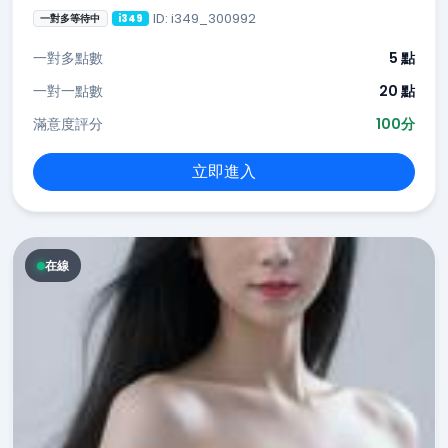
ID: i349_300992
一對多等待中
i349
一對多點數
5 點
一對一點數
20 點
滿意度評分
100分
立即進入
在線