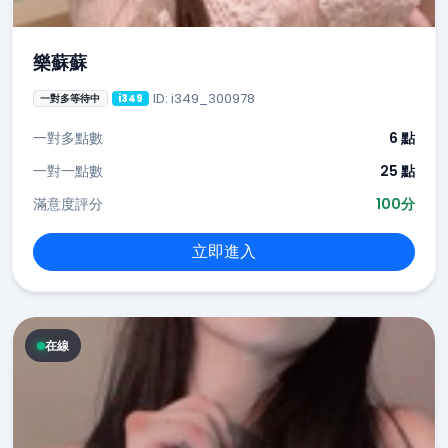
樂蘇蘇
ID: i349_300978
一對多等待中
i349
一對多點數
6 點
一對一點數
25 點
滿意度評分
100分
立即進入
在線