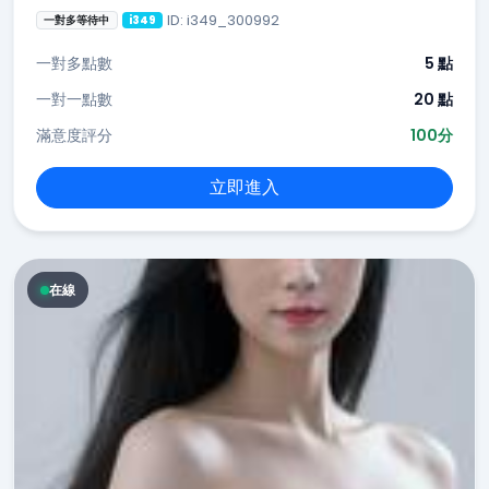
ID: i349_300992
一對多等待中
i349
一對多點數
5 點
一對一點數
20 點
滿意度評分
100分
立即進入
在線