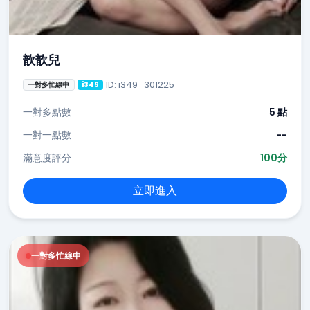
歆歆兒
ID: i349_301225
一對多忙線中
i349
一對多點數
5 點
一對一點數
--
滿意度評分
100分
立即進入
一對多忙線中