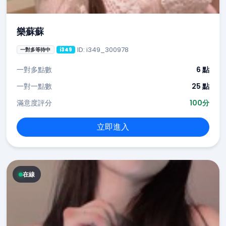
樂蘇蘇
ID: i349_300978
一對多等待中
i349
一對多點數
6 點
一對一點數
25 點
滿意度評分
100分
立即進入
在線