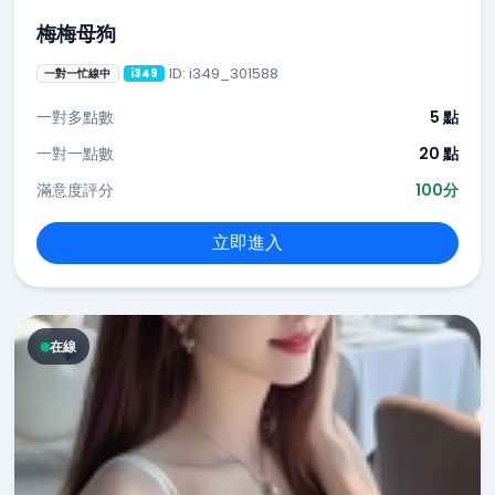
梅梅母狗
ID: i349_301588
一對一忙線中
i349
一對多點數
5 點
一對一點數
20 點
滿意度評分
100分
立即進入
在線