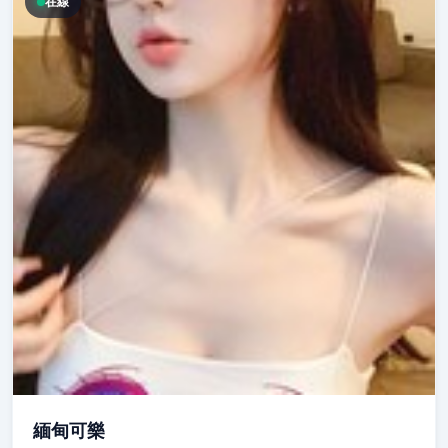
在線
緬甸可樂