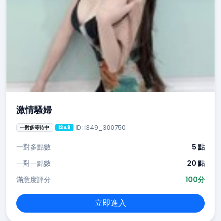
激情騷婦
ID: i349_300750
一對多等待中
i349
一對多點數
5 點
一對一點數
20 點
滿意度評分
100分
立即進入