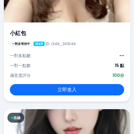
小紅包
ID: i349_301549
一對多等待中
i349
一對多點數
--
一對一點數
15 點
滿意度評分
100分
立即進入
在線