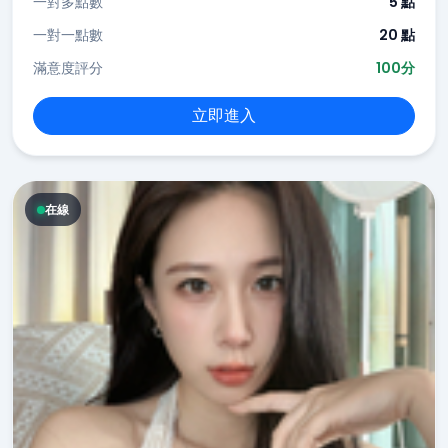
一對多點數
5 點
一對一點數
20 點
滿意度評分
100分
立即進入
在線