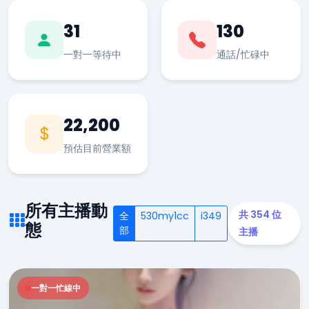
31
130
一對一等待中
通話/忙碌中
22,200
預估目前營業額
所有主播動
共 354 位
全
530my1cc
i349
態
部
主播
一對一忙線中