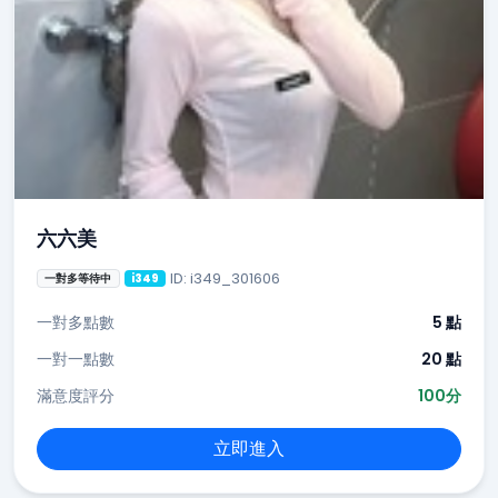
六六美
ID: i349_301606
一對多等待中
i349
一對多點數
5 點
一對一點數
20 點
滿意度評分
100分
立即進入