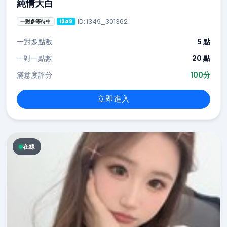
純情大白
ID: i349_301362
一對多等待中
i349
一對多點數
5 點
一對一點數
20 點
滿意度評分
100分
立即進入
在線