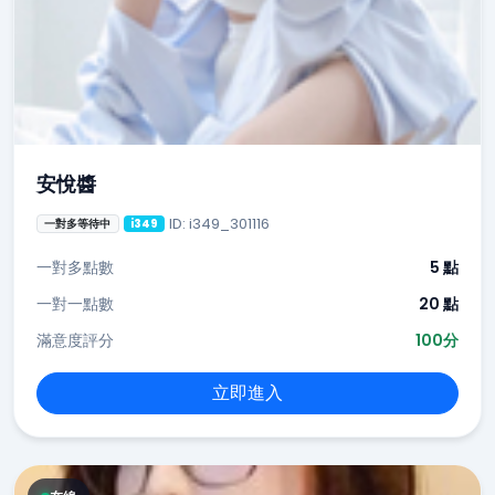
安悅醬
ID: i349_301116
一對多等待中
i349
一對多點數
5 點
一對一點數
20 點
滿意度評分
100分
立即進入